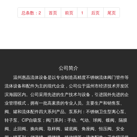
总条数：2
首页
前页
1
后页
尾页
公司简介
温州惠晶流体设备是以专业制造高精度不锈钢流体阀门管件等
流体设备和配件为主的现代企业，公司位于温州市经济技术开发区
滨海园区内。公司采用先进的生产技术与设备，引进国外先进的企
业管理模式，拥有一批高素质的专业人员。主要生产和销售泵、
阀、罐和流体配件四大系列产品。泵系列：不锈钢卫生型离心泵、
转子泵、CIP自吸泵；阀门系列：手动、气动、球阀、蝶阀、隔膜
阀、止回阀、换向阀、取样阀、罐底阀、角座阀、恒压阀、安全
阀；罐系列：储液罐、搅拌罐、移动罐等；流体配件：卫生级活接