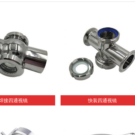
焊接四通视镜
快装四通视镜